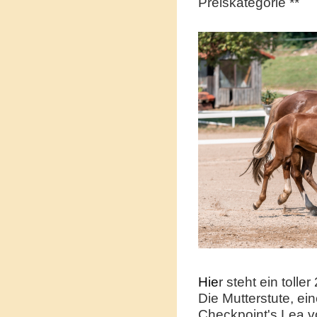
Preiskategorie **
Hie
r steht ein toll
Die Mutterstute, e
Checkpoint's Lea vo