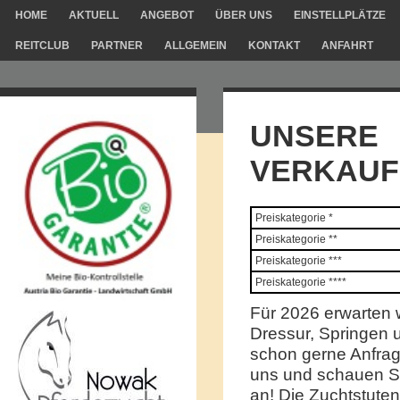
HOME
AKTUELL
ANGEBOT
ÜBER UNS
EINSTELLPLÄTZE
REITCLUB
PARTNER
ALLGEMEIN
KONTAKT
ANFAHRT
UNSERE
VERKAUF
Preiskategorie *
Preiskategorie **
Preiskategorie ***
Preiskategorie ****
Für 2026 erwarten 
Dressur, Springen u
schon gerne Anfra
uns und schauen Sie
an! Die Zuchtstuten