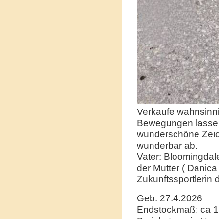
Verkaufe wahnsinnig
Bewegungen lassen
wunderschöne Zeic
wunderbar ab.
Vater: Bloomingdale
der Mutter ( Danica
Zukunftssportlerin 
Geb. 27.4.2026
Endstockmaß: ca 1