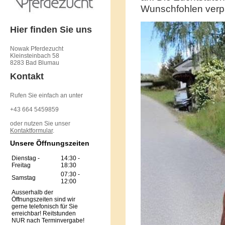
Wunschfohlen verp
Hier finden Sie uns
Nowak Pferdezucht
Kleinsteinbach 58
8283 Bad Blumau
Kontakt
Rufen Sie einfach an unter
+43 664 5459859
oder nutzen Sie unser
Kontaktformular
.
Unsere Öffnungszeiten
Dienstag -
14:30
-
Freitag
18:30
07:30
-
Samstag
12:00
Ausserhalb der
Öffnungszeiten sind wir
gerne telefonisch für Sie
erreichbar! Reitstunden
NUR nach Terminvergabe!