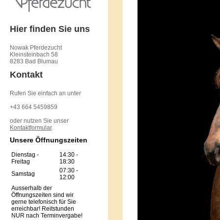
Hier finden Sie uns
Nowak Pferdezucht
Kleinsteinbach 58
8283 Bad Blumau
Kontakt
Rufen Sie einfach an unter
+43 664 5459859
oder nutzen Sie unser
Kontaktformular
.
Unsere Öffnungszeiten
Dienstag -
14:30
-
Freitag
18:30
07:30
-
Samstag
12:00
Ausserhalb der
Öffnungszeiten sind wir
gerne telefonisch für Sie
erreichbar! Reitstunden
NUR nach Terminvergabe!